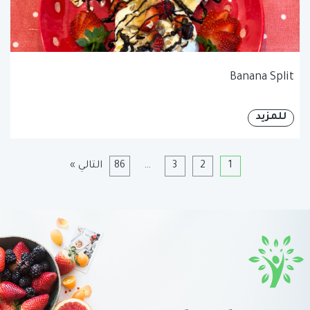
Banana Split
للمزيد
1
2
3
…
86
التالي »