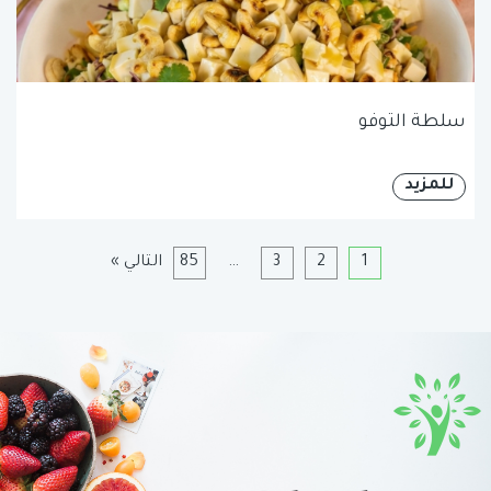
سلطة التوفو
للمزيد
1
2
3
…
85
التالي »