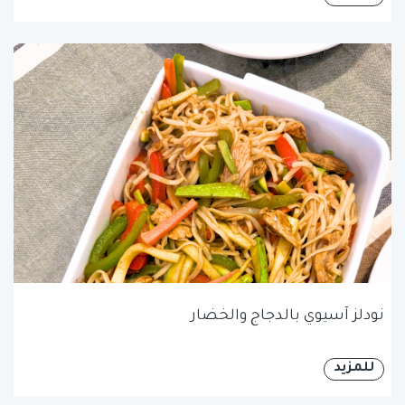
نودلز آسيوي بالدجاج والخضار
للمزيد