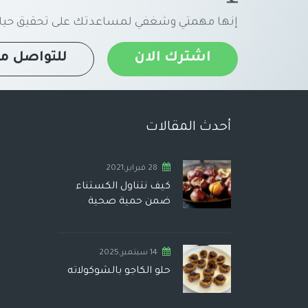
إنها مهمتي وشغفي لمساعدتك على تحقيق حياة
اشترك الان
للتواصل مع
أحدث المقالات
28 فبراير,2021
كيف نتناول الكستناء
ضمن حمية صحية
14 سبتمبر,2025
حلو الكاجو بالشوكولاته