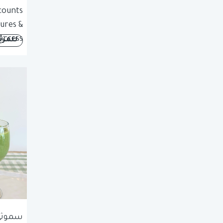
counts
tures &
Access
للمزي
سموثي 