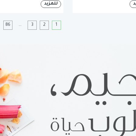
د
للمزيد
1
2
3
…
86
ا