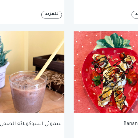
د
للمزيد
Banana
سموثي الشوكولاته الصحي