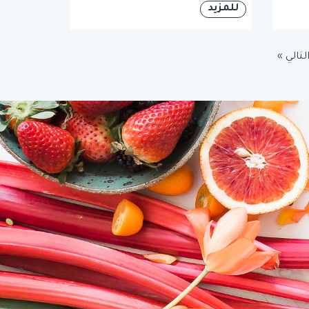
للمزيد
لتالي »