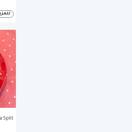
للمزي
 Split