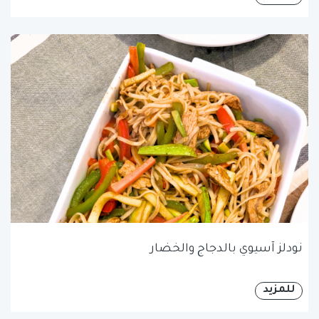
نودلز آسيوي بالدجاج والخضار
للمزيد