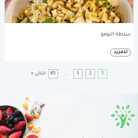
سلطة التوفو
للمزيد
1
2
3
…
85
التالي »