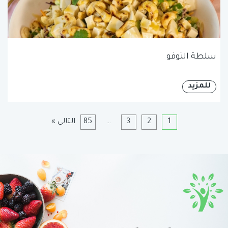
سلطة التوفو
للمزيد
1
2
3
…
85
التالي »