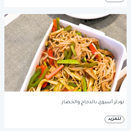
نودلز آسيوي بالدجاج والخضار
للمزيد