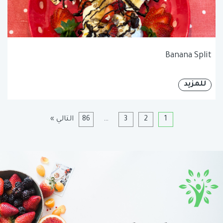
Banana Split
للمزيد
1
2
3
…
86
التالي »