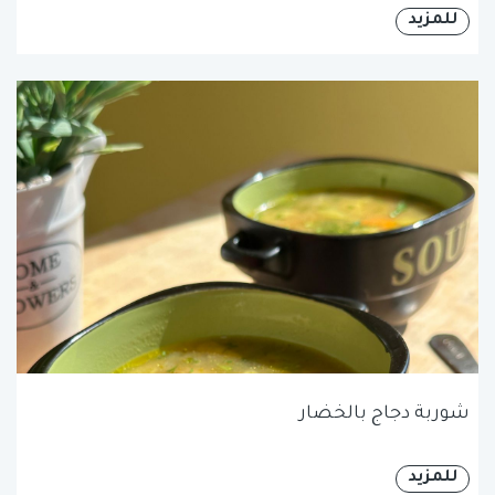
للمزيد
شوربة دجاج بالخضار
للمزيد