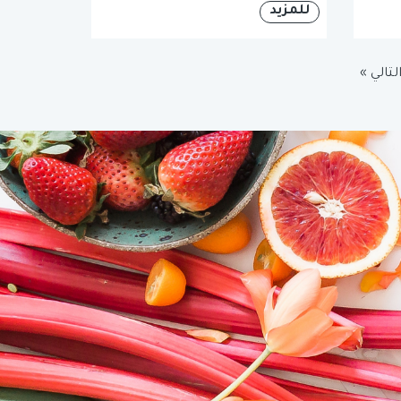
للمزيد
لتالي »