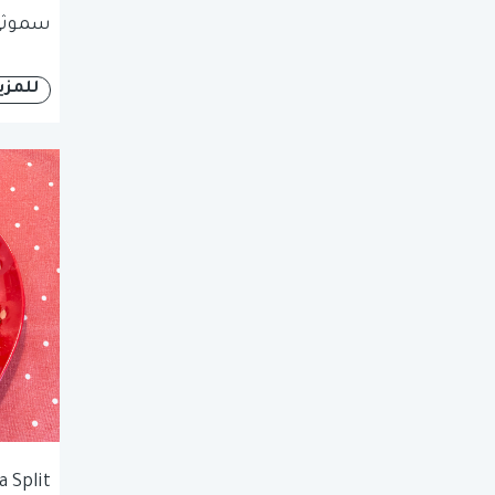
سموثي 
للمزي
 Split