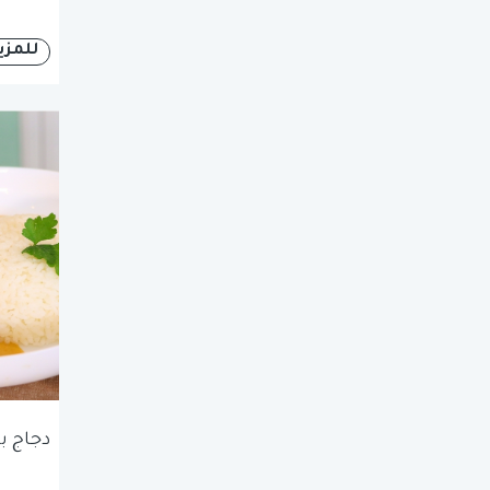
للمزي
دجاج ب