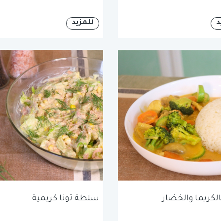
د
للمزيد
الكريما والخضار
سلطة تونا كريمية