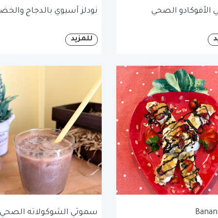
الأفوكادو الصحي
نودلز آسيوي بالدجاج والخضا
د
للمزيد
Banana
سموثي الشوكولاته الصحي