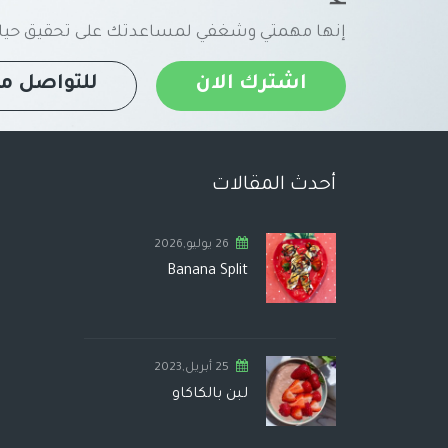
إنها مهمتي وشغفي لمساعدتك على تحقيق حياة
اشترك الان
للتواصل مع
أحدث المقالات
26 يوليو,2026
Banana Split
25 أبريل,2023
لبن بالكاكاو