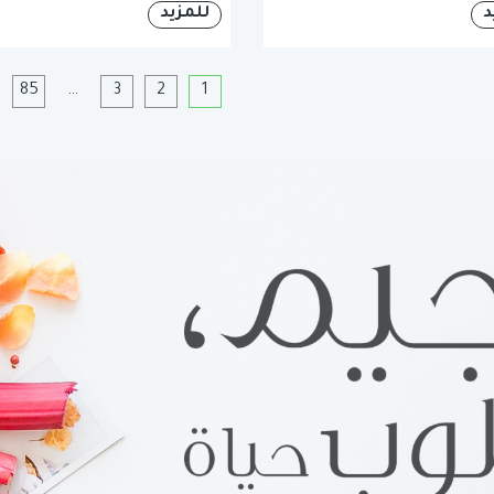
د
للمزيد
1
2
3
…
85
ا