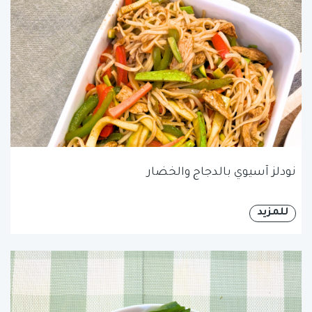
نودلز آسيوي بالدجاج والخضار
للمزيد