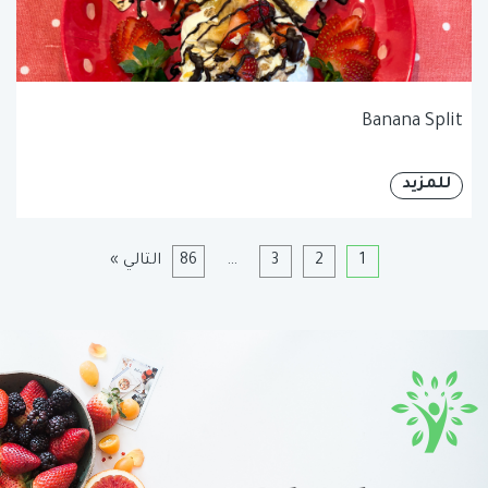
Banana Split
للمزيد
1
2
3
…
86
التالي »