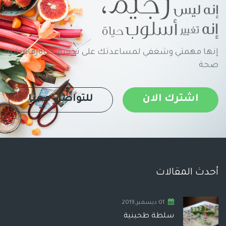
إنها مهمتي وشغفي لمساعدتك على تحقيق حياةرفاهية و
صحة
اشترك الان
للتواصل معنا
أحدث المقالات
01 ديسمبر,2019
سلطة طحينية