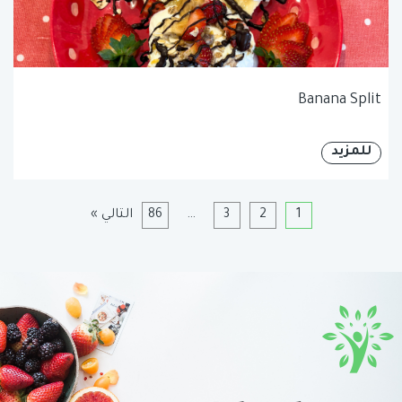
Banana Split
للمزيد
1
2
3
…
86
التالي »