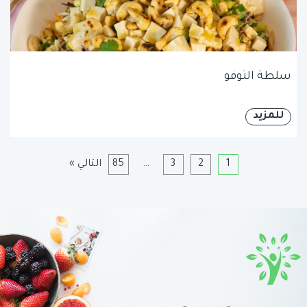
سلطة التوفو
للمزيد
1
2
3
…
85
التالي »