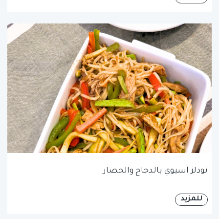
نودلز آسيوي بالدجاج والخضار
للمزيد