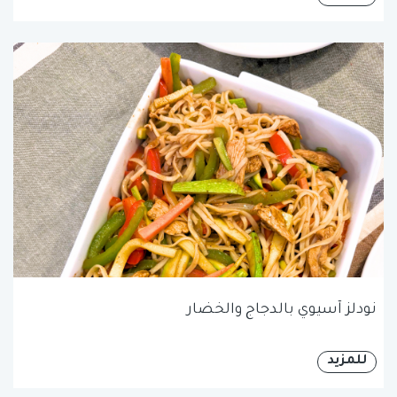
نودلز آسيوي بالدجاج والخضار
للمزيد