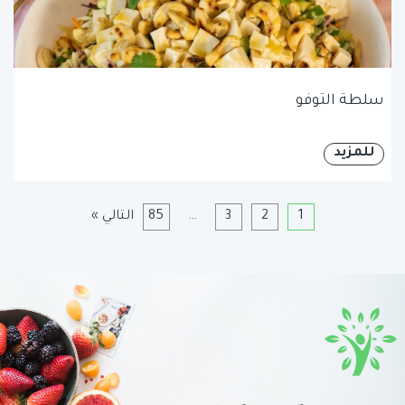
سلطة التوفو
للمزيد
1
2
3
…
85
التالي »