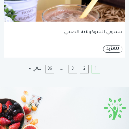
سموثي الشوكولاته الصحي
للمزيد
1
2
3
…
86
التالي »