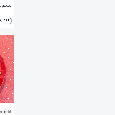
سموثي 
للمزي
 Split