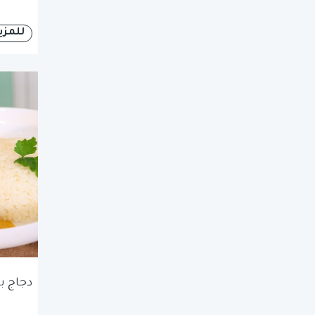
للمزي
دجاج ب