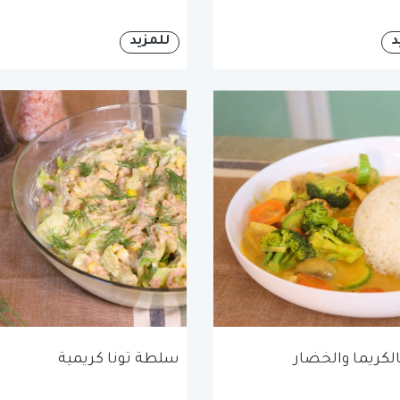
د
للمزيد
الكريما والخضار
سلطة تونا كريمية