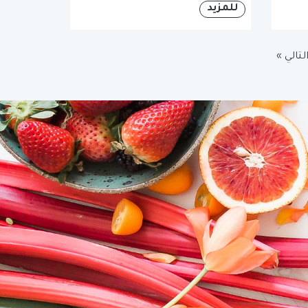
للمزيد
لتالي »