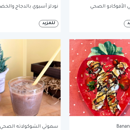
الأفوكادو الصحي
نودلز آسيوي بالدجاج والخضا
د
للمزيد
Banana
سموثي الشوكولاته الصحي