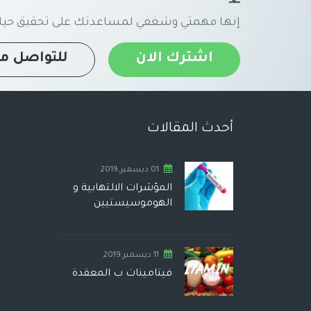
إنها مهمتي وشغفي لمساعدتك على تحقيق حياة
اشترك الان
للتواصل مع
أحدث المقالات
01 ديسمبر,2019
المؤشرات الالتهابية و
الهوموسيستيين
11 ديسمبر,2019
فيتامينات ب المعقدة