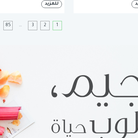
د
للمزيد
1
2
3
…
85
ا