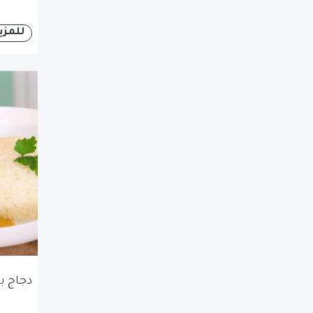
للمزي
دجاج ب