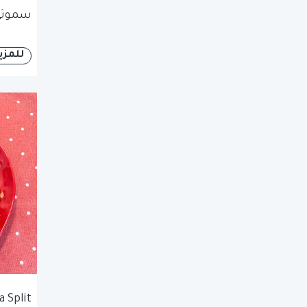
سموثي 
للمزي
 Split