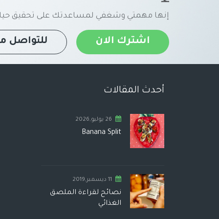
إنها مهمتي وشغفي لمساعدتك على تحقيق حياة
اشترك الان
للتواصل مع
أحدث المقالات
26 يوليو,2026
Banana Split
11 ديسمبر,2019
نصائح لقراءة الملصق
الغذائي