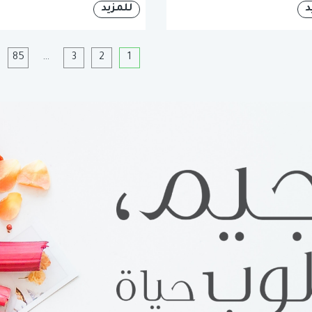
د
للمزيد
1
2
3
…
85
ا