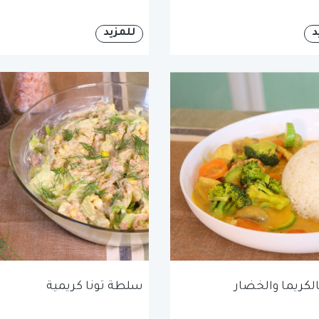
د
للمزيد
الكريما والخضار
سلطة تونا كريمية