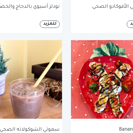
الأفوكادو الصحي
نودلز آسيوي بالدجاج والخضا
د
للمزيد
Banana
سموثي الشوكولاته الصحي