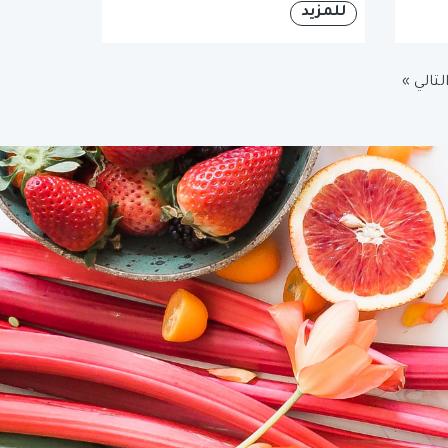
للمزيد
لتالي »