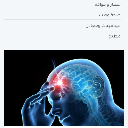
خضار و فواكه
صحة وطب
فيتامينات ومعادن
مطبخ