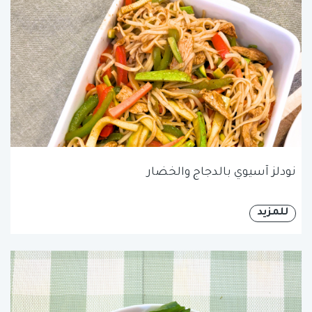
نودلز آسيوي بالدجاج والخضار
للمزيد