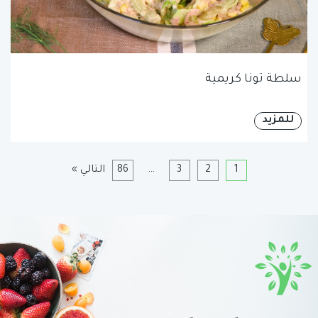
سلطة تونا كريمية
للمزيد
1
2
3
…
86
التالي »