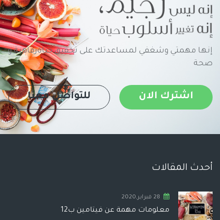
إنها مهمتي وشغفي لمساعدتك على تحقيق حياةرفاهية و
صحة
اشترك الان
للتواصل معنا
أحدث المقالات
28 فبراير,2020
معلومات مهمة عن فيتامين ب12