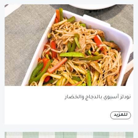
نودلز آسيوي بالدجاج والخضار
للمزيد