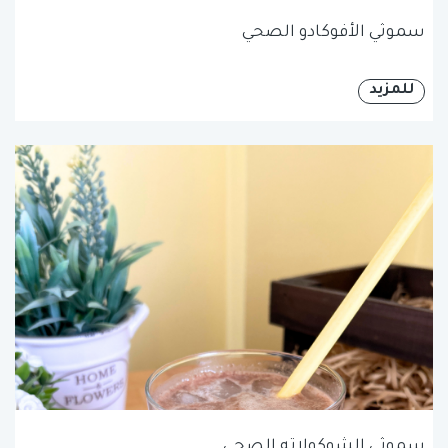
سموثي الأفوكادو الصحي
للمزيد
سموثي الشوكولاته الصحي