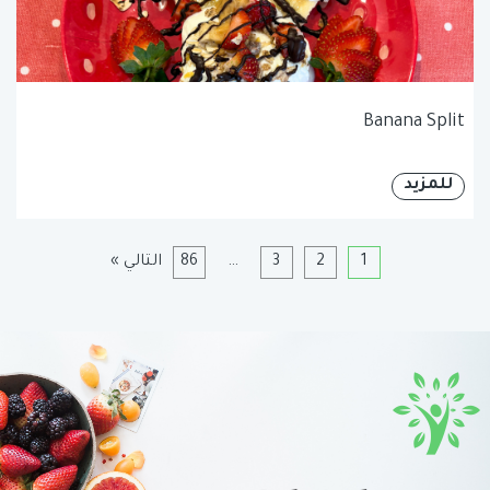
Banana Split
للمزيد
1
2
3
…
86
التالي »