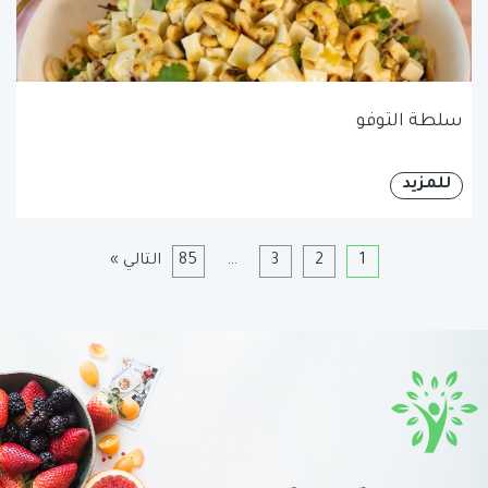
سلطة التوفو
للمزيد
1
2
3
…
85
التالي »