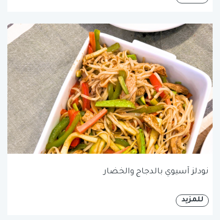
نودلز آسيوي بالدجاج والخضار
للمزيد