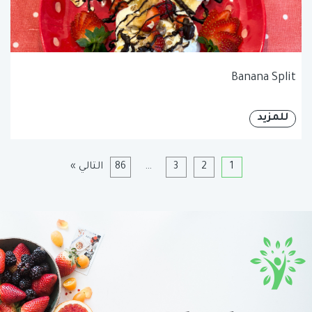
Banana Split
للمزيد
1
2
3
…
86
التالي »