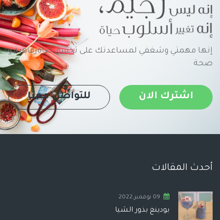
إنها مهمتي وشغفي لمساعدتك على تحقيق حياةرفاهية و
صحة
اشترك الان
للتواصل معنا
أحدث المقالات
09 نوفمبر,2022
بودينغ بذور الشيا