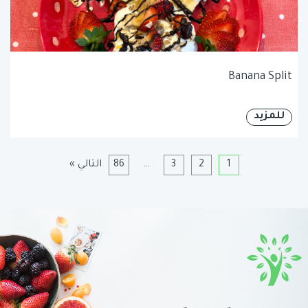
Banana Split
للمزيد
1
2
3
…
86
التالي »