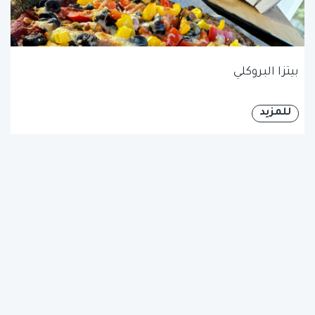
بيتزا البروكلي
للمزيد