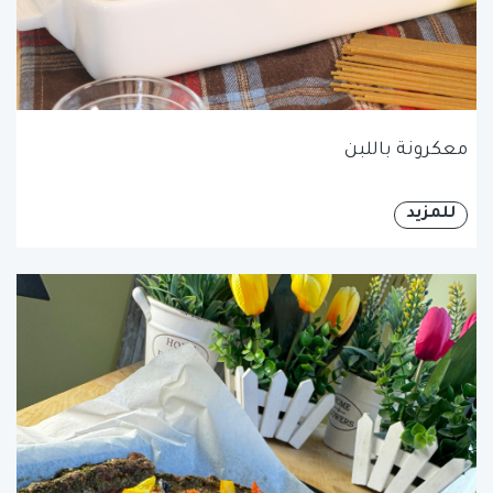
معكرونة باللبن
للمزيد