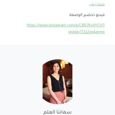
مشربش
فيديو تحضير الوصفة
https://www.instagram.com/p/CI8S7kyHYCV/?
igshid=112z2zg4zeyrp
سمانثا العلم