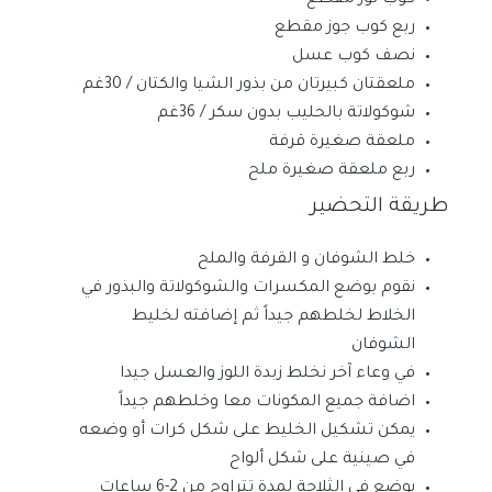
كوب لوز مقطع
ربع كوب جوز مقطع
نصف كوب عسل
ملعقتان كبيرتان من بذور الشيا والكتان / 30غم
شوكولاتة بالحليب بدون سكر / 36غم
ملعقة صغيرة قرفة
ربع ملعقة صغيرة ملح
طريقة التحضير
خلط الشوفان و القرفة والملح
نقوم بوضع المكسرات والشوكولاتة والبذور في
الخلاط لخلطهم جيداً ثم إضافته لخليط
الشوفان
في وعاء آخر نخلط زبدة اللوز والعسل جيدا
اضافة جميع المكونات معا وخلطهم جيداً
يمكن تشكيل الخليط على شكل كرات أو وضعه
في صينية على شكل ألواح
يوضع في الثلاجة لمدة تتراوح من 2-6 ساعات