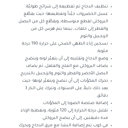
تنظيف الدجاج ثم تقطيعه إلى شرائح طوليّة.
غسل الخضروات جيّداً وتقطيعها؛ حيث يقطّع
البروكلي لقطع متوسطة، ويقطّع كل من البصل
والفطر إلى حلقات، بينما يتم هرس كل من
الزنجبيل والثوم.
تسخين إناء الطهي الصحي على حرارة 190 درجة
مئوية.
وضع الدجاج وتقليبه إلى أن يتغيّر لونه وينضج.
يضاف البروكلي مع الملح والفلفل، ثم يضاف
البصل الأخضر والفطر والثوم والزنجبيل بالتدريج.
تحرك المكوّنات إلى أن تنضج ويتغيّر لونها؛ حيث
يعد ذلك دليلاً على الاستواء، وتترك على النار 3
دقائق.
إضافة صلصة الصويا إلى المكوّنات.
تقليل درجة الحرارة إلى 120 مئوية، وتغطية الإناء
مدة دقيقتين، إلى أن ينضج البروكلي.
في كوب يتم إضافة النشا مع مرق الدجاج ويحرك