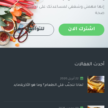
إنها مهمتي وشغفي لمساعدتك على تحقيق حياةرفاهية و
صحة
اشترك الان
للتواصل معنا
أحدث المقالات
22 أبريل,2020
لماذا نتجنّب قلي الطعام؟ وما هو الأكريلامايد