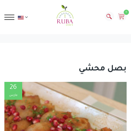
0
بصل محشي
26
مارس