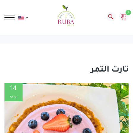
0
تارت التمر
14
يونيو