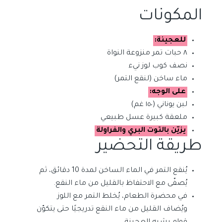
المكونات
للعجينة:
٨ حبات تمر منزوعة النواة
نصف كوب لوز نيء
ماء ساخن (لنقع التمر)
على الوجه:
لبن يوناني (١٥٠ غم)
ملعقة كبيرة عسل طبيعي
يزيّن بالتوت البري والفراولة
طريقة التحضير
يُنقع التمر في الماء الساخن لمدة 10 دقائق، ثم
يُصفّى مع الاحتفاظ بالقليل من ماء النقع.
في محضرة الطعام، يُخلط التمر مع اللوز
ويُضاف القليل من ماء النقع تدريجيًا حتى يتكوّن