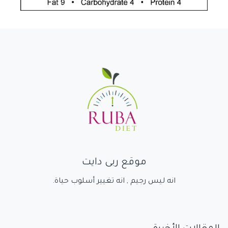
موقع ربى دايت
انه ليس رجيم , انه تغيير أسلوب حياة.