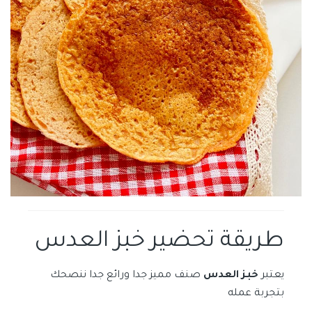
طريقة تحضير خبز العدس
يعتبر
خبز العدس
صنف مميز جدا ورائع جدا ننصحك
بتجربة عمله