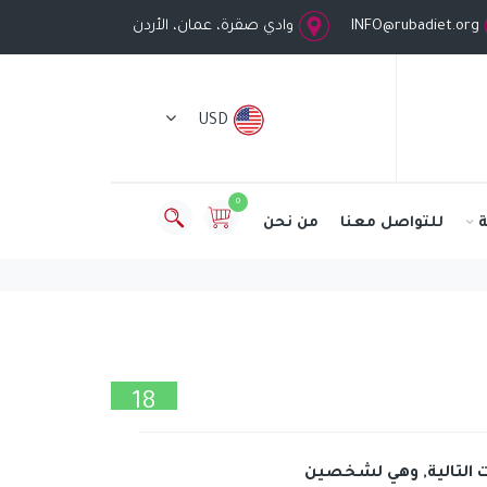
INFO@rubadiet.org
وادي صقرة، عمان، الأردن
USD
0
للتواصل معنا
من نحن
18
ديسمبر
 التالية, وهي لشخصين