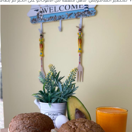
لتحضير الساندويش: تدهن ملعقة من الأفوكادو على الخبز ثم يضاف