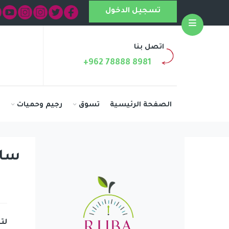
تسجيل الدخول
Open
اتصل بنا
+962 78888 8981
الصفحة الرئيسية
تسوق
رجيم وحميات
ا
سان
لت