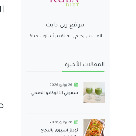
ا
موقع ربى دايت
انه ليس رجيم , انه تغيير أسلوب حياة.
المقالات الأخيرة
26 يوليو,2026
سموثي الأفوكادو الصحي
ط
26 يوليو,2026
نودلز آسيوي بالدجاج