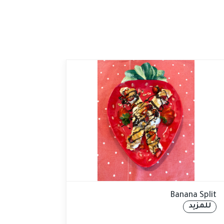
Banana Split
سلطة 
للمزيد
للمزي