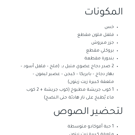
المكونات
خس
فلفل ملون مقطع
جزر مبروش
بروكلي مقطع
بندورة مقطعة
2 صدر دجاج عضوي متبل بـ: (ملح – فلفل أسود –
بهار دجاج – بابريكا – كيجن – عصير ليمون –
ملعقة كبيرة زيت زيتون)
1 كوب جريشة مطبوخ (كوب جريشة + 2 كوب
ماء يُطبخ على نار هادئة حتى النضج)
لتحضير الصوص
1 حبة أفوكادو متوسطة
ملعقة كبيرة زيت زيتون