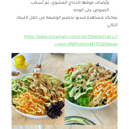
ويُضاف فوقها الدجاج المشوي، ثم يُسكب
الصوص على الوجه.
يمكنك مشاهدة فيديو تحضير الوصفة من خلال اللينك
التالي:
https://www.instagram.com/reel/DNqbIw7s4cc/?
igsh=MWFpbXgyMTR5dXMwag==