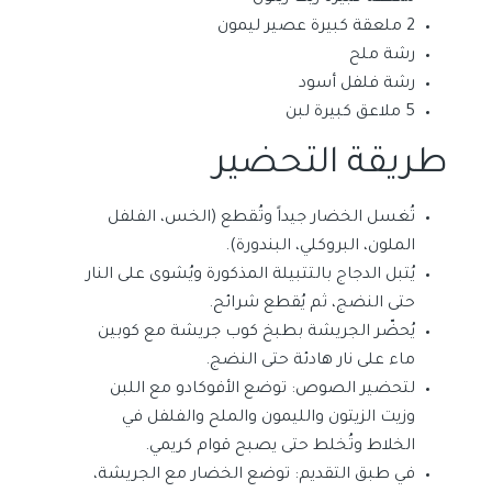
2 ملعقة كبيرة عصير ليمون
رشة ملح
رشة فلفل أسود
5 ملاعق كبيرة لبن
طريقة التحضير
تُغسل الخضار جيداً وتُقطع (الخس، الفلفل
الملون، البروكلي، البندورة).
يُتبل الدجاج بالتتبيلة المذكورة ويُشوى على النار
حتى النضج، ثم يُقطع شرائح.
يُحضّر الجريشة بطبخ كوب جريشة مع كوبين
ماء على نار هادئة حتى النضج.
لتحضير الصوص: توضع الأفوكادو مع اللبن
وزيت الزيتون والليمون والملح والفلفل في
الخلاط وتُخلط حتى يصبح قوام كريمي.
في طبق التقديم: توضع الخضار مع الجريشة،