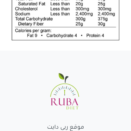
موقع ربى دايت