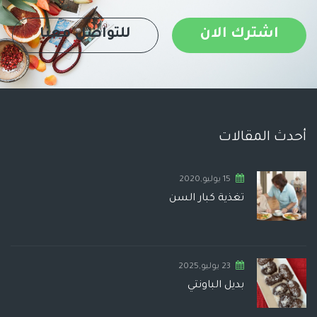
اشترك الان
للتواصل معنا
أحدث المقالات
15 يوليو,2020
تغذية كبار السن
23 يوليو,2025
بديل الباونتي