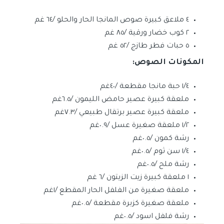
٤ ملاعق كبيرة صوص المانجا الحار والحلو /٦٤ غم
٢ كوب خضار ورقية /٨٥ غم
٥ حبات فطر طازج /٥٢ غم
المكونات الصوص:
١/٤ حبة مانجا مقطعة /٤٠غم
ملعقة كبيرة عصير حامض الليمون /٦.٥غم
ملعقة كبيرة عصير برتقال طبيعي /٧.٣غم
١/٢ ملعقة صغيرة عسل /٠.٩غم
رشة كمون /٠.٥غم
١/٤ سن ثوم /٠.٥غم
رشة ملح /٠.٥غم
١ ملعقة كبيرة زيت الزيتون /٦ غم
ملعقة صغيرة من الفلفل الحار المقطع /١غم
ملعقة صغيرة كزبرة مقطعة /٠.٥غم
رشة فلفل اسود /٠.٥غم