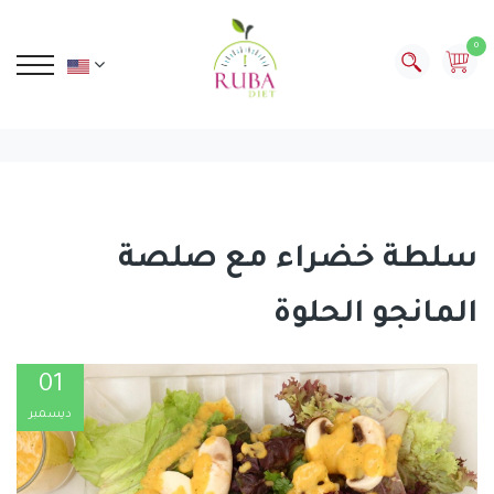
0
سلطة خضراء مع صلصة
المانجو الحلوة
01
ديسمبر