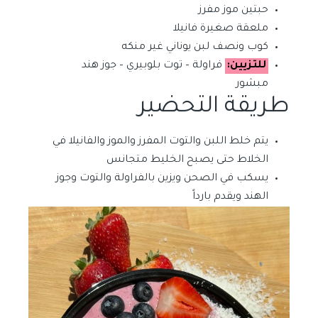
حبتين موز مفرز
ملعقة صغيرة فانيلا
كوب ونصف لبن يوناني غير منكه
للتزيين:
فراولة – توت بلوبيري – جوز هند
مبشور
طريقة التحضير
يتم خلط اللبن والتوت المفرز والموز والفانيلا في
الخلاط حتى يصبح الخليط متجانس
يسكب في الصحن ويزين بالفراولة والتوت وجوز
الهند ويقدم بارداً