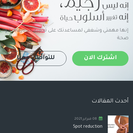
إنها مهمتي وشغفي لمساعدتك على تحقيق حياةرفاهية و
صحة
اشترك الان
للتواصل معنا
أحدث المقالات
08 فبراير,2021
Spot reduction