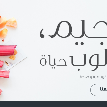
رفاهية و صحة
نا