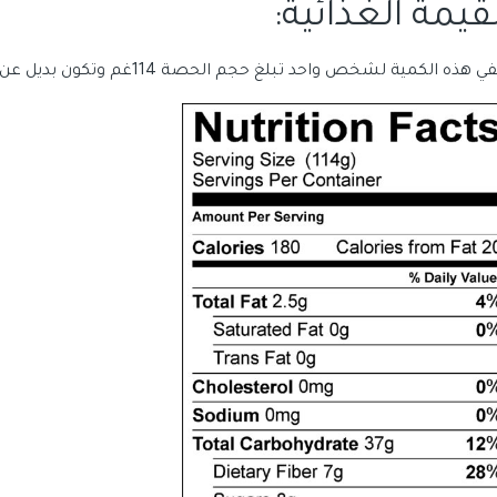
قيمة الغذائية:
هذه الكمية لشخص واحد تبلغ حجم الحصة 114غم وتكون بديل عن حصة حليب، حصة نشويات، نصف حصة فواكة