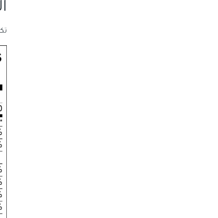
ال
تكفي 