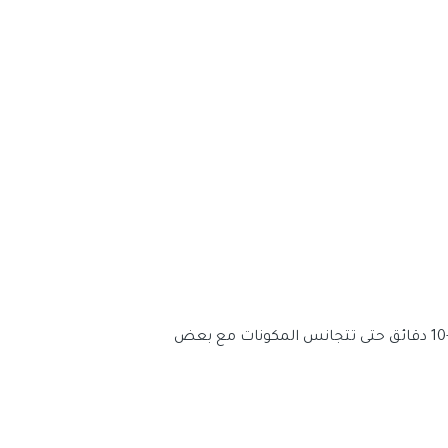
اضافة كوب الحليب والشوفان مع الموز المهروس على النار لمدة 7-10 دقائق حتى تتجانس المكونات مع بعض