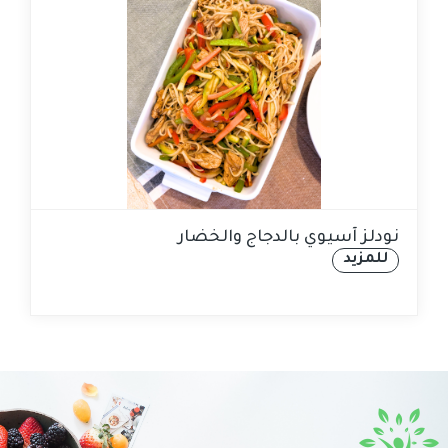
نودلز آسيوي بالدجاج والخضار
للمزيد