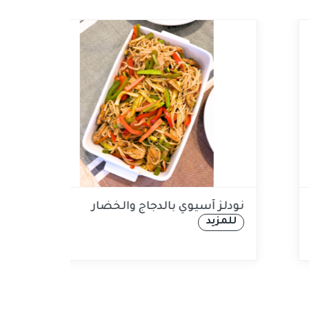
بطيخ وجبنة الفيتا
نودلز آسيوي بال
للمزيد