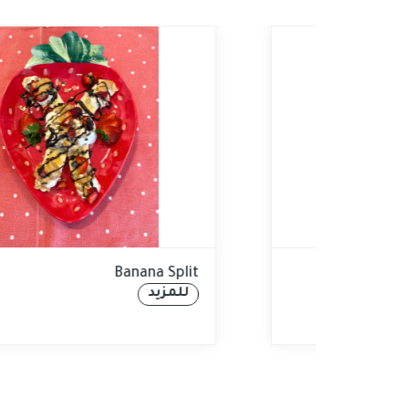
سموثي الشوكولاته الصحي
للمزيد