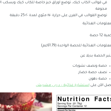
في قوالب الكاب كيك، توضع اوراق خبز خاصة للكاب كيك ويسكب ا
مجوفة
توضع القوالب في الفرن على حرارة ١٧٠ مئوي لمدة ٢٠-25 دقيقة
معلومات الغذائية
ية 12 حصة
علومات الغذائية للحصة الواحدة (61.79غم)
تبر الحصة بديلا عن
حصة ونصف نشويات
نصف حصة خضار
حصة دهون
صل الآن على
استشارة غذائية – د.ربى مشربش