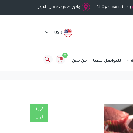
INFO@rubadiet.org
وادي صقرة، عمان، الأردن
USD
0
للتواصل معنا
من نحن
02
أبريل