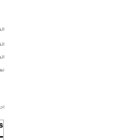
ال
الكم
الم
تع
اح