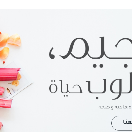
رفاهية و صحة
نا