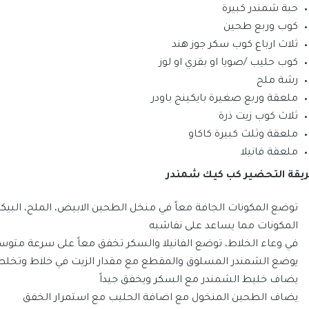
حبة شمندر كبيرة
كوب وربع طحين
ثلاث ارباع كوب سكر جوز هند
كوب حليب /صويا او بقري او لوز
رشة ملح
ملعقة وربع صغيرة بايكينج باودر
ثلاث كوب زيت ذرة
ملعقة وثلث كبيرة كاكاو
ملعقة فانيلا
يقة التحضير كب كيك شمندر
توضع المكونات الجافة معاً في منخل الطحين الابيض، الملح، البيكنج
المكونات مما يساعد على نفاشيه
في وعاء الخلاط، توضع الفانيلا والسكر تخفق معاً على سرعة متو
يوضع الشمندر المسلوق والمقطع مع مقدار الزيت في خلاط وتخلط 
يضاف خليط الشمندر مع السكر ويخفق جيداً
يضاف الطحين المنخول مع اضافة الحليب مع استمرار الخفق