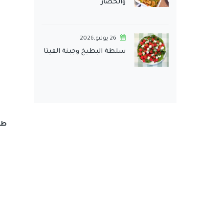
والخضار
26 يوليو,2026
سلطة البطيخ وجبنة الفيتا
طر