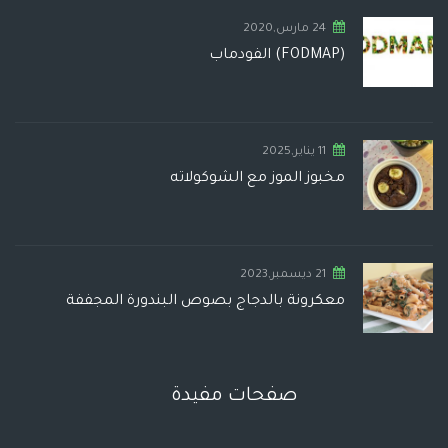
24 مارس,2020
(FODMAP) الفودماب
11 يناير,2025
مخبوز الموز مع الشوكولاته
21 ديسمبر,2023
معكرونة بالدجاج بصوص البندورة المجففة
صفحات مفيدة