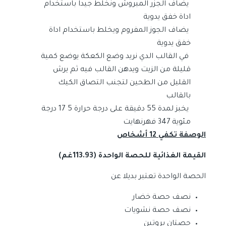
يضاف الجزر المبروش ونخلط جيدا باستخدام
اداة خفق يدوية
يضاف الجوز المفروم ويخلط باستخدام اداة
خفق يدوية
في القالب الدي نريد وضع الكعكة يوضع كمية
قليلة من الزيت ويدهن القالب فيه ثم يرش
القليل من الطحين لتجنب التصاق الكيك
بالقالب
يخبز لمدة 55 دقيقة على درجة حرارة 5 17 درجة
مئوية 347 فهرنهايت
الوصفة تكفي 12 أشخاص
القيمة الغذائية للحصة الواحدة (113.93غم)
الحصة الواحدة تعتبر بديلا عن
نصف حصة خضار
نصف حصة نشويات
حصتان بروتين