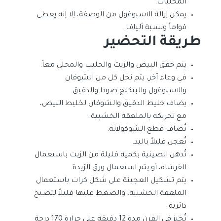
المحليّات.
يمكن إزالة الاسبوغول من الوصفة، إلا إنه يعطي
قواماً ونسبة ألياف.
طريقة التحضير
يتم خفق البيض والزيت والحليب والمحلي معاً.
في وعاء آخر، يتم نخل كل من الشوفان
والاسبوغول والبيكنج صودا والدقيق.
يضاف خليط الدقيق والشوفان لخليط البيض،
مع تحريكه بالملعقة الخشبية.
تُضاف قطع الشوكولاتة.
تُعجن قليلاً باليد.
تُدهن الصينية بكمية قليلة من الزيت باستعمال
الفرشاة، أو يتم استعمال ورق الزبدة.
يتم تشكيل العجينة على شكل كرات باستعمال
الملعقة الخشبية، والضغط عليها قليلاً لتصبح
دائرية.
تُخبز في الفرن مدة 12 دقيقة على حرارة 170 درجة