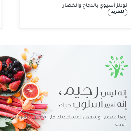
نودلز آسيوي بالدجاج والخضار
للمزيد
إنها مهمتي وشغفي لمساعدتك على تحقيق حياةرفاهية و
صحة