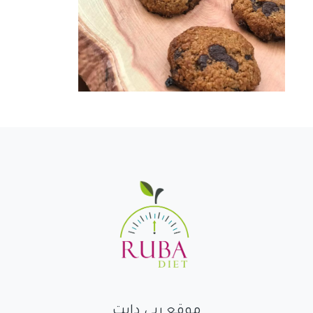
موقع ربى دايت