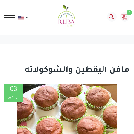
0
مافن اليقطين والشوكولاته
03
نوفمبر