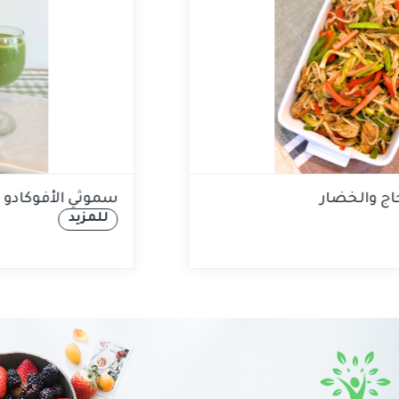
نودلز آسيوي بالدجاج والخضار
للمزيد