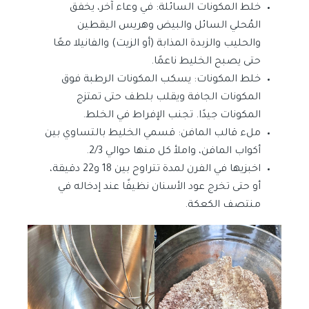
خلط المكونات السائلة: في وعاء آخر، يخفق
المُحلي السائل والبيض وهريس اليقطين
والحليب والزبدة المذابة (أو الزيت) والفانيلا معًا
حتى يصبح الخليط ناعمًا.
خلط المكونات: يسكب المكونات الرطبة فوق
المكونات الجافة ويقلب بلطف حتى تمتزج
المكونات جيدًا. تجنب الإفراط في الخلط.
ملء قالب المافن: قسمي الخليط بالتساوي بين
أكواب المافن، واملأ كل منها حوالي 2/3.
اخبزيها في الفرن لمدة تتراوح بين 18 و22 دقيقة،
أو حتى تخرج عود الأسنان نظيفًا عند إدخاله في
منتصف الكعكة.