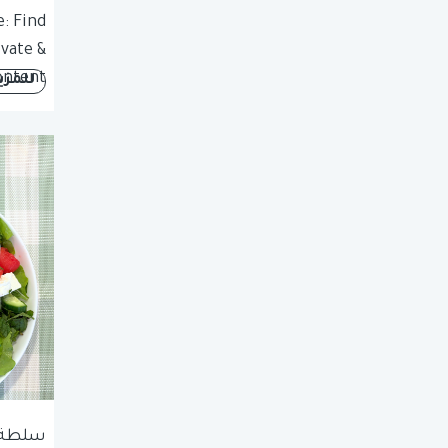
: Find
vate &
ontent
للمزي
سلطة ا