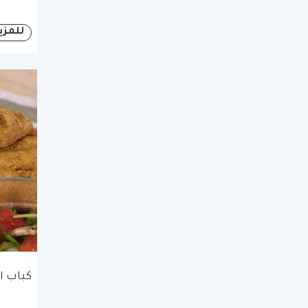
للمزي
كباب ا