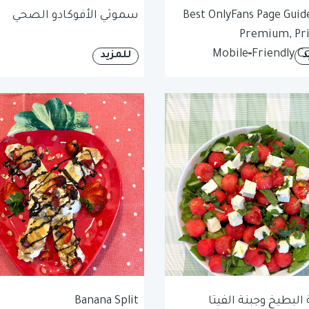
Best OnlyFans Page Guide
سموثي الأفوكادو الصحي
Premium, Pri
Mobile‑Friendly C
د
للمزيد
لبطيخ وجبنة الفيتا
Banana Split