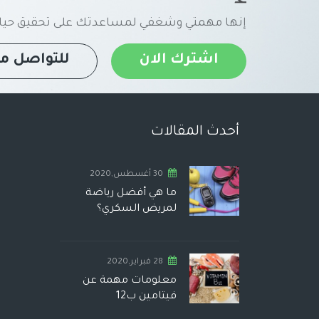
إنها مهمتي وشغفي لمساعدتك على تحقيق حياة
اشترك الان
للتواصل مع
أحدث المقالات
30 أغسطس,2020
ما هي أفضل رياضة
لمريض السكري؟
28 فبراير,2020
معلومات مهمة عن
فيتامين ب12