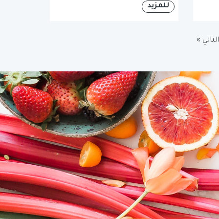
للمزيد
لتالي »