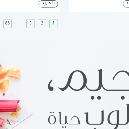
د
للمزيد
1
2
3
…
86
ا