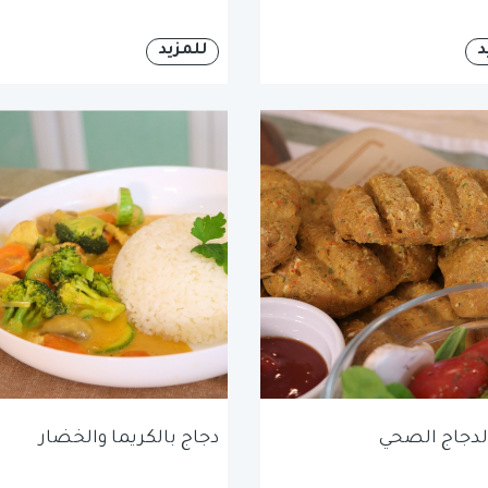
د
للمزيد
لدجاج الصحي
دجاج بالكريما والخضار