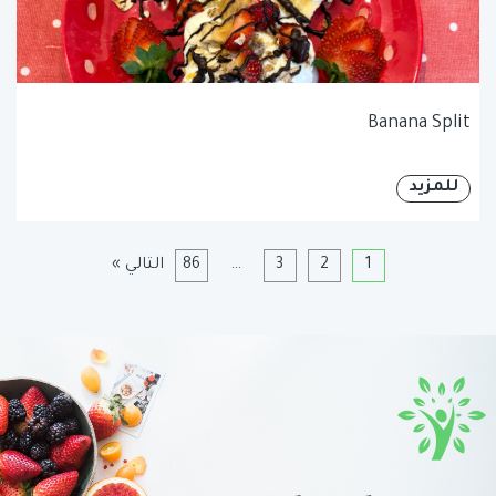
Banana Split
للمزيد
1
2
3
…
86
التالي »