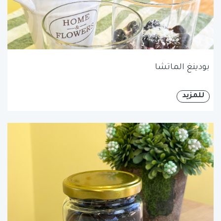
بودينغ الماتشا
للمزيد