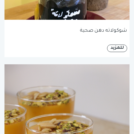
شوكولاته دهن صحية
للمزيد