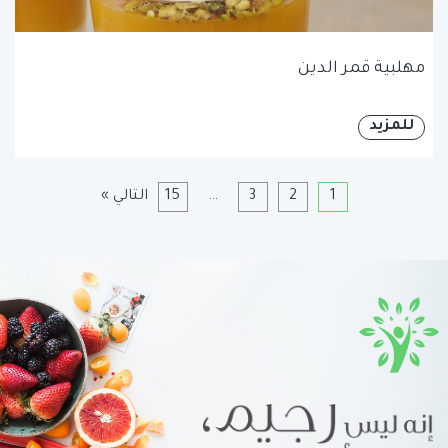
مهلبية قمر الدين
للمزيد
1
2
3
…
15
التالي »