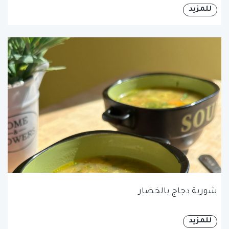
للمزيد
شوربة دجاج بالخضار
للمزيد