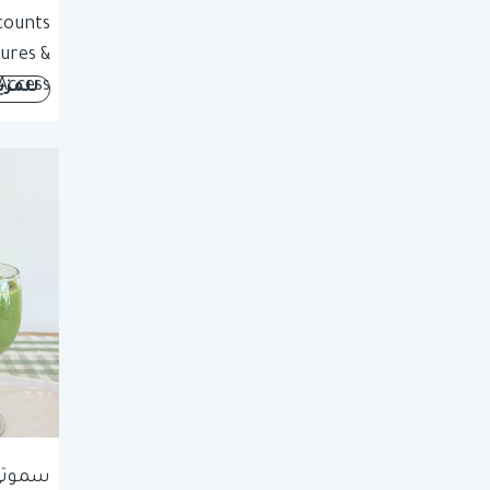
counts
tures &
Access
للمزي
سموثي 