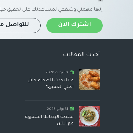
إنها مهمتي وشغفي لمساعدتك على تحقيق حياة
اشترك الان
للتواصل مع
أحدث المقالات
30 يوليو,2020
ماذا يحدث للطعام خلال
القلي العميق؟
31 يوليو,2025
سلطة البطاطا المشوية
مع اللبن