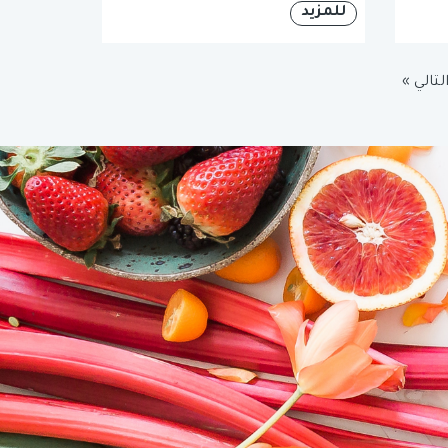
للمزيد
لتالي »