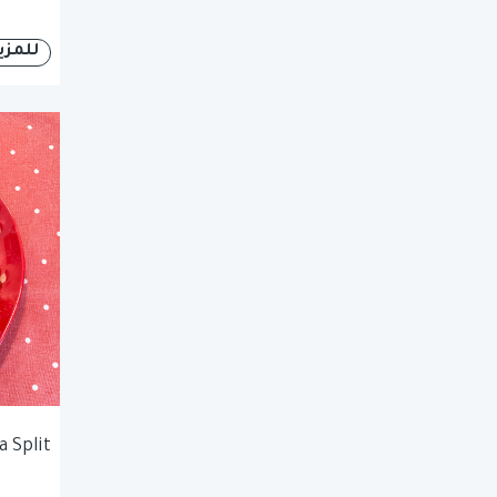
للمزي
 Split