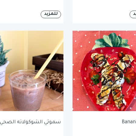
د
للمزيد
Banana
سموثي الشوكولاته الصحي