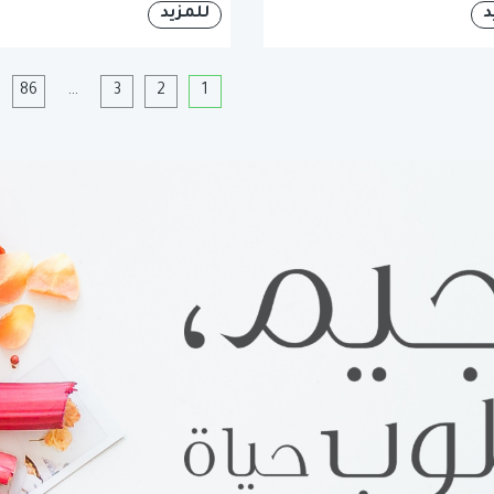
د
للمزيد
1
2
3
…
86
ا