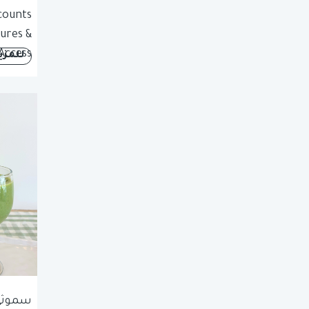
counts
tures &
Access
للمزي
سموثي 