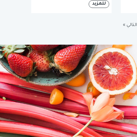
للمزيد
لتالي »