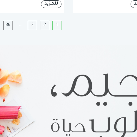
د
للمزيد
1
2
3
…
86
ا