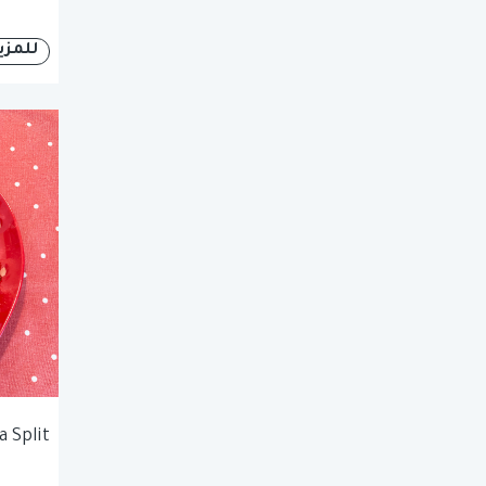
للمزي
 Split