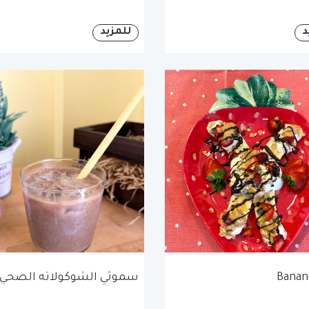
د
للمزيد
Banana
سموثي الشوكولاته الصحي