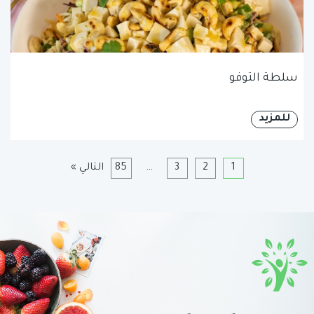
سلطة التوفو
للمزيد
1
2
3
…
85
التالي »