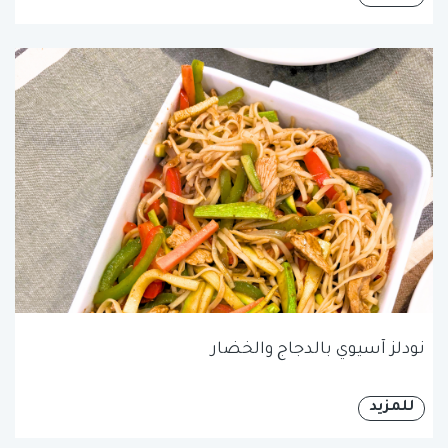
نودلز آسيوي بالدجاج والخضار
للمزيد