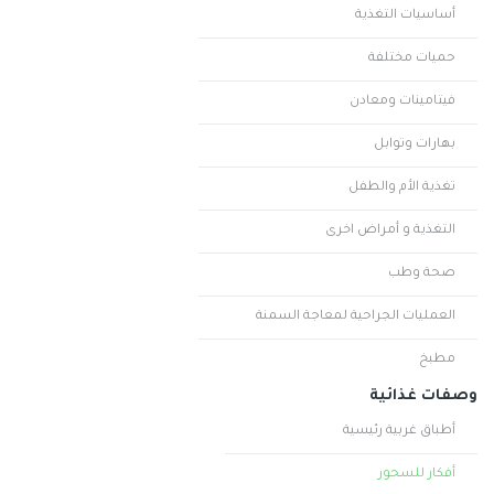
أساسيات التغذية
حميات مختلفة
فيتامينات ومعادن
بهارات وتوابل
تغذية الأم والطفل
التغذية و أمراض اخرى
صحة وطب
العمليات الجراحية لمعاجة السمنة
مطبخ
وصفات غذائية
أطباق غربية رئيسية
أفكار للسحور