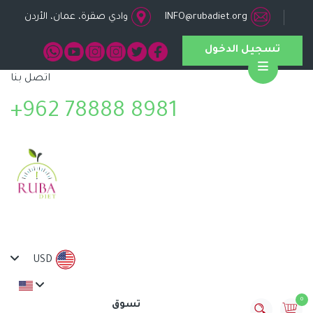
INFO@rubadiet.org
وادي صقرة، عمان، الأردن
تسجيل الدخول
اتصل بنا
Open
+962 78888 8981
USD
0
تسوق