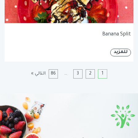
Banana Split
للمزيد
1
2
3
…
86
التالي »